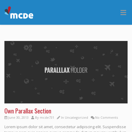
Own Parallax Section
June 30, 2013
By
mcde731
In
Uncategorized
No Comments
Lorem ipsum dolor sit amet, consectetur adipiscing elit. Suspendisse