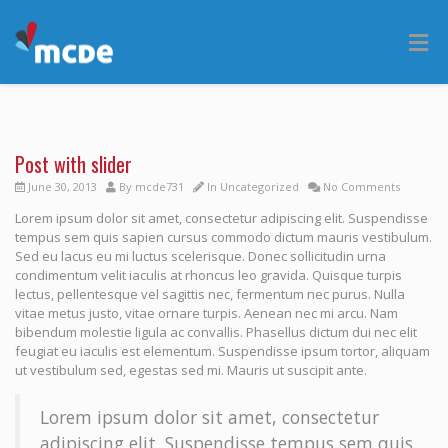
Post with slider
June 30, 2013
By
mcde731
In
Uncategorized
No Comments
Lorem ipsum dolor sit amet, consectetur adipiscing elit. Suspendisse
tempus sem quis sapien cursus commodo dictum mauris vestibulum.
Sed eu lacus eu mi luctus scelerisque. Donec sollicitudin urna
condimentum velit iaculis at rhoncus leo gravida. Quisque turpis
lectus, pellentesque vel sagittis nec, fermentum nec purus. Nulla
vitae metus justo, vitae ornare turpis. Aenean nec mi arcu. Nam
bibendum molestie ligula ac convallis. Phasellus dictum dui nec elit
feugiat eu iaculis est elementum. Suspendisse ipsum tortor, aliquam
ut vestibulum sed, egestas sed mi. Mauris ut suscipit ante.
Lorem ipsum dolor sit amet, consectetur
adipiscing elit. Suspendisse tempus sem quis