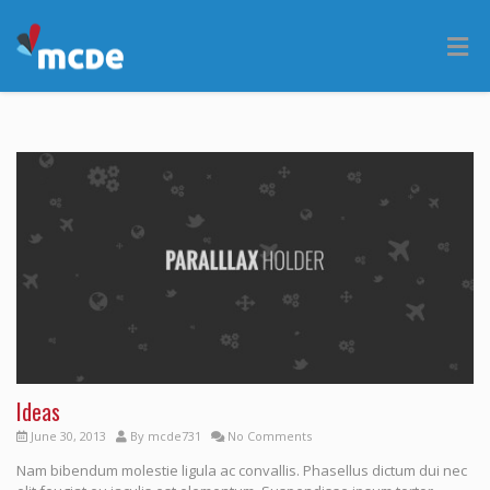
Ideas
June 30, 2013
By
mcde731
No Comments
Nam bibendum molestie ligula ac convallis. Phasellus dictum dui nec