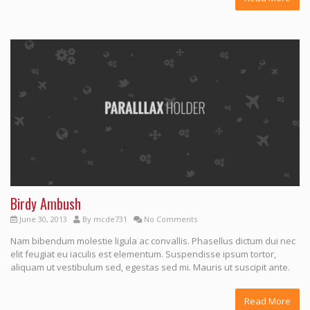
Birdy Ambush
June 30, 2013
By
mcde731
No Comments
Nam bibendum molestie ligula ac convallis. Phasellus dictum dui nec
elit feugiat eu iaculis est elementum. Suspendisse ipsum tortor,
aliquam ut vestibulum sed, egestas sed mi. Mauris ut suscipit ante.
Read More