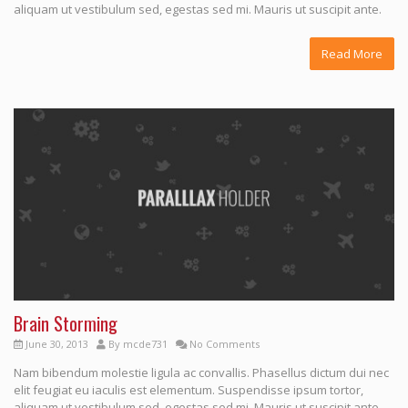
aliquam ut vestibulum sed, egestas sed mi. Mauris ut suscipit ante.
Read More
Brain Storming
June 30, 2013
By
mcde731
No Comments
Nam bibendum molestie ligula ac convallis. Phasellus dictum dui nec
elit feugiat eu iaculis est elementum. Suspendisse ipsum tortor,
aliquam ut vestibulum sed, egestas sed mi. Mauris ut suscipit ante.