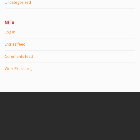
Uncategorized
META
Log in
Entries feed
Comments feed
WordPress.org