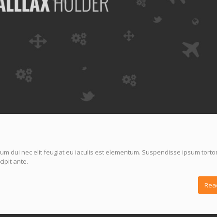
um dui nec elit feugiat eu iaculis est elementum. Suspendisse ipsum tortor
ipit ante.
Rea