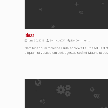
Ideas
June 30, 2013
By
mcde731
No Comments
Nam bibendum molestie ligula ac convallis. Phasellus dict
aliquam ut vestibulum sed, egestas sed mi. Mauris ut susc