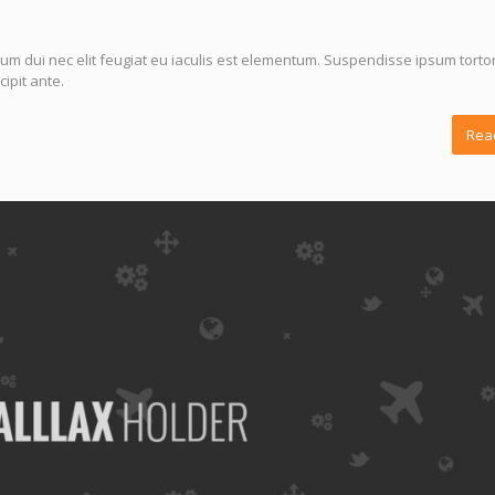
um dui nec elit feugiat eu iaculis est elementum. Suspendisse ipsum tortor
ipit ante.
Rea