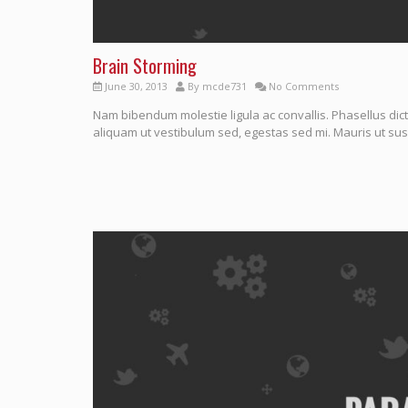
Brain Storming
June 30, 2013
By
mcde731
No Comments
Nam bibendum molestie ligula ac convallis. Phasellus dict
aliquam ut vestibulum sed, egestas sed mi. Mauris ut susc