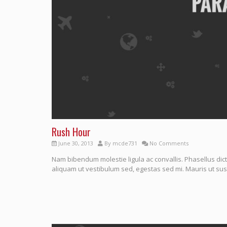
Rush Hour
June 30, 2013
By
mcde731
No Comments
Nam bibendum molestie ligula ac convallis. Phasellus dict
aliquam ut vestibulum sed, egestas sed mi. Mauris ut susc