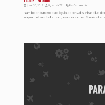
June 30, 2013
By
mcde731
No Comments
Nam bibendum molestie ligula ac convallis. Phasellus dict
aliquam ut vestibulum sed, egestas sed mi. Mauris ut susc