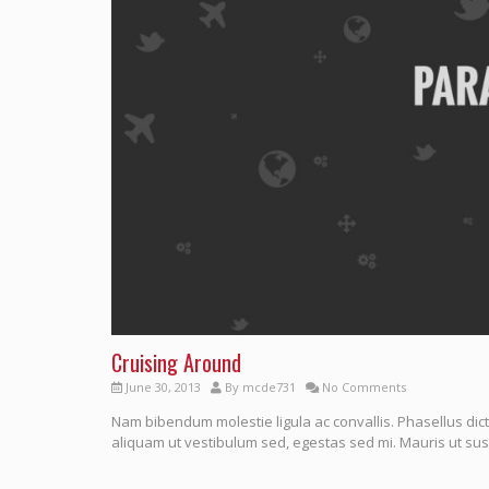
Cruising Around
June 30, 2013
By
mcde731
No Comments
Nam bibendum molestie ligula ac convallis. Phasellus dict
aliquam ut vestibulum sed, egestas sed mi. Mauris ut susc