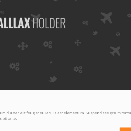
um dui nec elit feugiat eu iaculis est elementum. Suspendisse ipsum tortor
ipit ante.