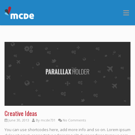
Creative Ideas
June 30, 2013
By
mcde731
No Comments
You can use shortcodes here, add more info and so on. Lorem ipsum