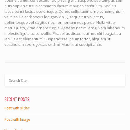
dolor sit amet, consectetur adipiscing elit. Suspendisse tempus sem
quis sapien cursus commodo dictum mauris vestibulum. Sed eu
lacus eu mi luctus scelerisque. Donec sollicitudin urna condimentum
velit iaculis at rhoncus leo gravida. Quisque turpis lectus,
pellentesque vel sagittis nec, fermentum nec purus. Nulla vitae
metus justo, vitae ornare turpis. Aenean nec mi arcu. Nam bibendum
molestie ligula ac convallis. Phasellus dictum dui nec elit feugiat eu
iaculis est elementum. Suspendisse ipsum tortor, aliquam ut
vestibulum sed, egestas sed mi. Mauris ut suscipit ante.
RECENT POSTS
Post with slider
Post with Image